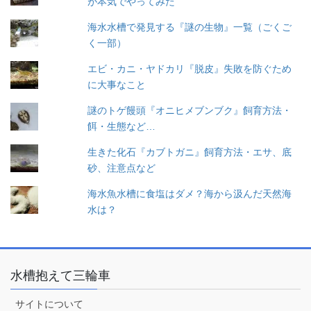
が本気でやってみた
海水水槽で発見する『謎の生物』一覧（ごくご
く一部）
エビ・カニ・ヤドカリ『脱皮』失敗を防ぐため
に大事なこと
謎のトゲ饅頭『オニヒメブンブク』飼育方法・
餌・生態など…
生きた化石『カブトガニ』飼育方法・エサ、底
砂、注意点など
海水魚水槽に食塩はダメ？海から汲んだ天然海
水は？
水槽抱えて三輪車
サイトについて