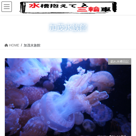
コ
ナ
ン
ビ
テ
ゲ
ン
ー
加茂水族館
ツ
シ
に
ョ
移
ン
HOME
加茂水族館
動
に
移
動
戯れ水槽日記