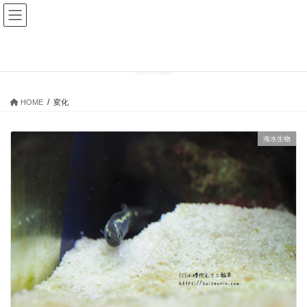
コ
ナ
ン
ビ
テ
ゲ
ン
ー
変化
ツ
シ
に
ョ
移
ン
HOME
変化
動
に
移
動
海水生物