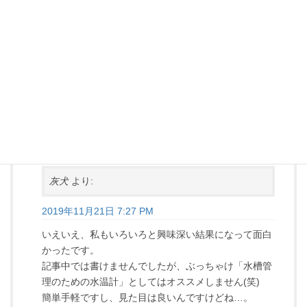
2019年11月21日 6:04 PM
記事にして頂きありがとうございます！
ここまで調べて頂けて感激です！
気温が高いと水槽内より高くなり、低いと低くなる。これは
面白いっ！
クリアタイプはデザイン性があってカッコイイですな。
返信
灰犬
より:
2019年11月21日 7:27 PM
いえいえ、私もいろいろと興味深い結果になって面白
かったです。
記事中では書けませんでしたが、ぶっちゃけ「水槽管
理のための水温計」としてはオススメしません(笑)
簡単手軽ですし、見た目は良いんですけどね…。