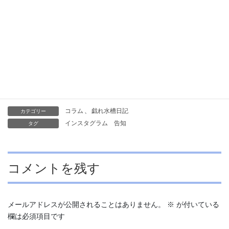
ックさせていただきます。
なお単なるフォローだけでは返せませんので、適当な写真にでも
こちらから来た旨を一言コメントいただけると助かります。人見
知りの方は
「ホットペッパーを見ました」
でもかまいません。
ではでは、「インスタ！？そんなしゃらくせぇもんやってねぇ
よ！」という男気溢れる方も含め、変なアクアリストの味方『水
槽抱えて三輪車』を今後ともどうぞよろしくお願い致します。
コラム
、
戯れ水槽日記
カテゴリー
インスタグラム
告知
タグ
コメントを残す
メールアドレスが公開されることはありません。
※
が付いている
欄は必須項目です