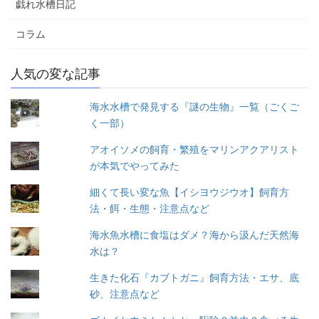
戯れ水槽日記
コラム
人気の変な記事
海水水槽で発見する『謎の生物』一覧（ごくご
く一部）
アオイソメの飼育・繁殖をマリンアクアリスト
が本気でやってみた
細くて長い変な魚【イシヨウジウオ】飼育方
法・餌・生態・注意点など
海水魚水槽に食塩はダメ？海から汲んだ天然海
水は？
生きた化石『カブトガニ』飼育方法・エサ、底
砂、注意点など