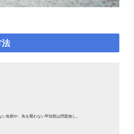
方法
ない魚類や、魚を襲わない甲殻類は問題無し。