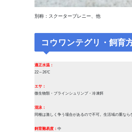
別称：スクーターブレニー、他
コウワンテグリ・飼育
適正水温：
22～26℃
エサ：
微生物類・ブラインシュリンプ・冷凍餌
混泳：
同種は激しく争う場合があるので不可。生活域の重なら
飼育難易度：
中