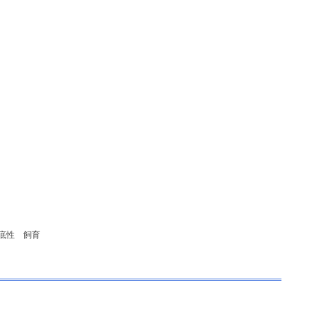
底性
飼育