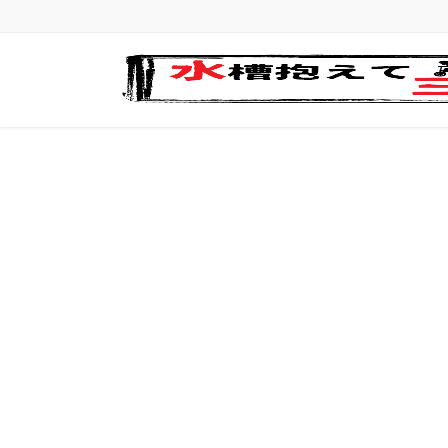
コ
ナ
ン
ビ
テ
ゲ
ン
ー
ツ
シ
に
ョ
移
ン
動
に
移
動