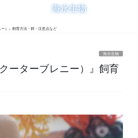
海水生物
ニー）』飼育方法・餌・注意点など
海水生物
クーターブレニー）』飼育