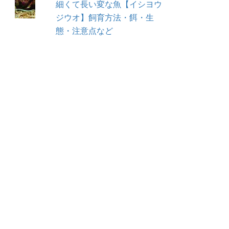
細くて長い変な魚【イシヨウ
ジウオ】飼育方法・餌・生
態・注意点など